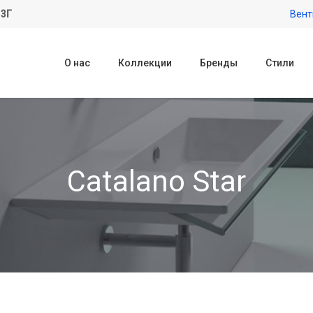
 3Г
Вент
О нас
Коллекции
Бренды
Стили
Catalano Star