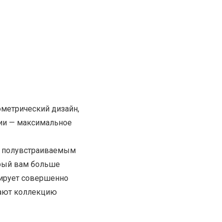
ометрический дизайн,
рии — максимальное
м, полувстраиваемым
орый вам больше
мирует совершенно
шают коллекцию