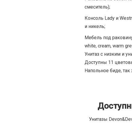
смеситель);
Консоль Lady и West
и никель;
Мебель под раковину 
white, cream, warm grey,
Унитаз с низким и у
Доступны 11 цветовы
Напольное биде, так
Доступн
Унитазы Devon&Dev