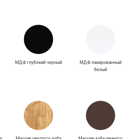
МДФ глубокий черный
МДФ лакированный
белый
а
Массив светлого дуба
Массив дуба темного