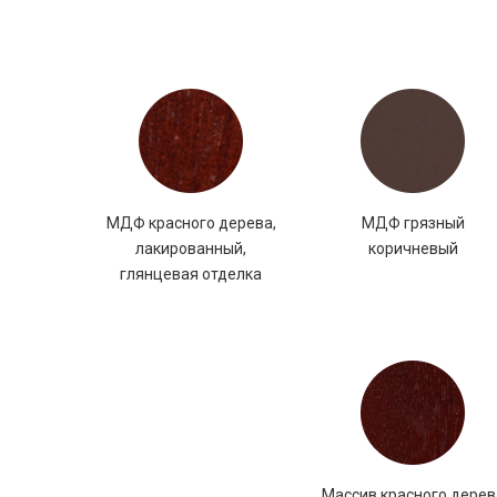
МДФ красного дерева,
МДФ грязный
лакированный,
коричневый
глянцевая отделка
Массив красного дерев