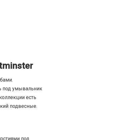
tminster
бами.
ль под умывальник
 коллекции есть
зкий подвесные.
ерстиями под