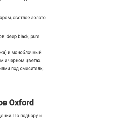
хром, светлое золото
: deep black, pure
ажа) и моноблочный.
м и черном цветах.
иями под смеситель;
в Oxford
ений. По подбору и