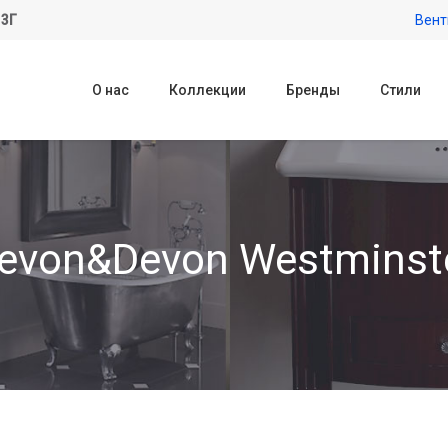
 3Г
Вент
О нас
Коллекции
Бренды
Стили
evon&Devon Westminst