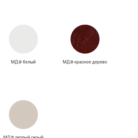
МДФ белый
МДФ красное дерево
МДФ теплый серый