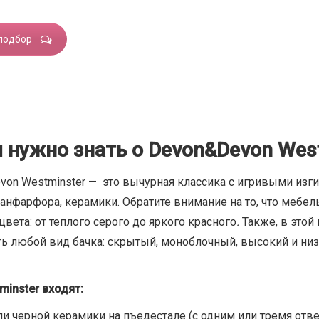
подбор
 нужно знать о Devon&Devon Wes
on Westminster — это вычурная классика с игривыми изги
санфарфора, керамики. Обратите внимание на то, что мебе
вета: от теплого серого до яркого красного
.
Также, в этой
 любой вид бачка: скрытый, моноблочный, высокий и ни
inster входят:
ли черной керамики на пъедестале (с одним или тремя отв