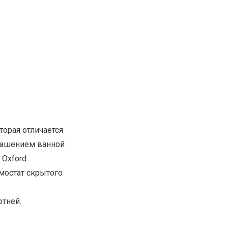
торая отличается
крашением ванной
 Oxford
мостат скрытого
ютней.