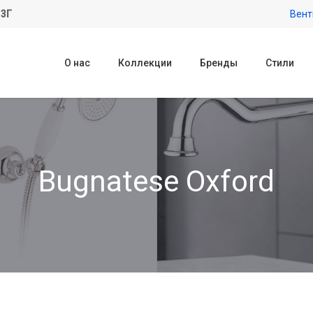
 3Г
Вент
О нас
Коллекции
Бренды
Стили
Bugnatese Oxford