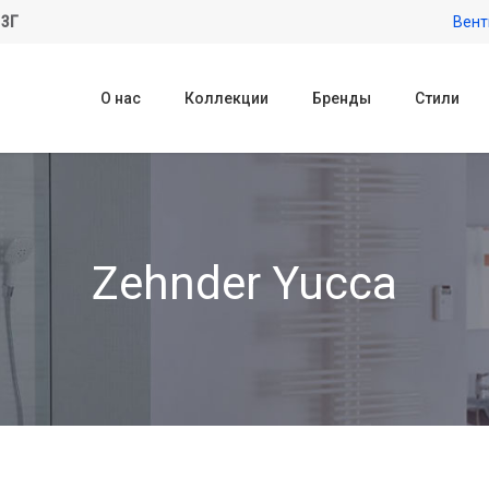
 3Г
Вент
О нас
Коллекции
Бренды
Стили
Zehnder Yucca