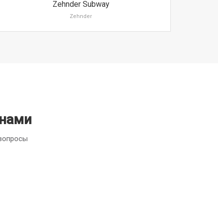
Zehnder Subway
Zehnder
 нами
 вопросы