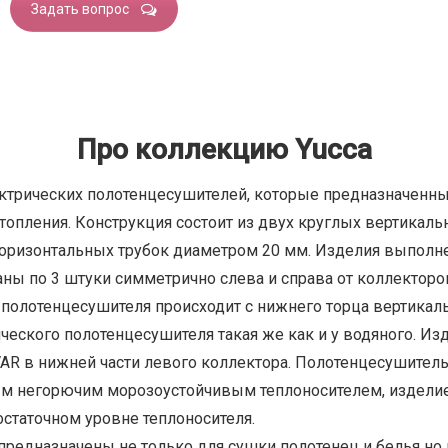
Задать вопрос
Про коллекцию Yucca
ктрических полотенцесушителей, которые предназначенны
топления. Конструкция состоит из двух круглых вертикал
оризонтальных трубок диаметром 20 мм. Изделия выполнен
ны по 3 штуки симметрично слева и справа от коллекторо
полотенцесушителя происходит с нижнего торца вертикал
ческого полотенцесушителя такая же как и у водяного. И
AR в нижней части левого коллектора. Полотенцесушитель
м негорючим морозоустойчивым теплоносителем, изделие
статочном уровне теплоносителя.
редназначены не только для сушки полотенец и белья но 