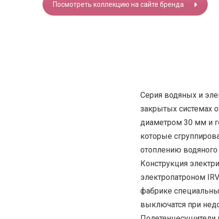
Посмотреть коллекцию на сайте бренда
Серия водяных и эле
закрытых системах о
диаметром 30 мм и г
которые сгруппирова
отоплению водяного 
Конструкция электри
электропатроном IRV
фабрике специальны
выключатся при недо
Полетенцесушители п