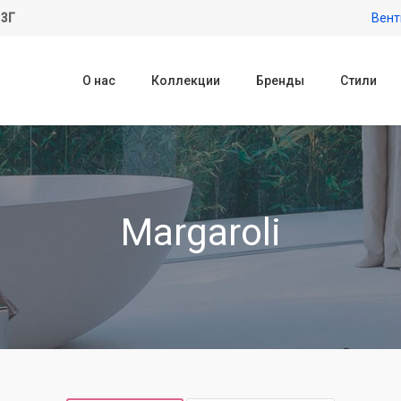
 3Г
Вент
О нас
Коллекции
Бренды
Стили
Margaroli